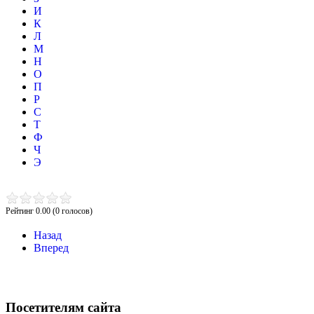
И
К
Л
М
Н
О
П
Р
С
Т
Ф
Ч
Э
Рейтинг 0.00 (0 голосов)
Назад
Вперед
Посетителям сайта