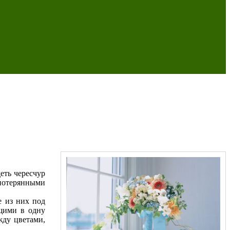
еть чересчур
 потерянными
е из них под
ящими в одну
жду цветами,