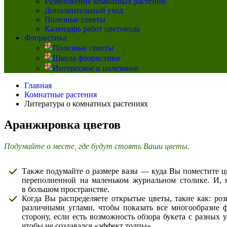
Размножение комнатных растений
Дополнительный уход
Полезные советы
Календарь работ цветовода
Флористика
Полезные советы
Школа флористики
Интересное и полезнное
Главная
Комнатные растения
Литература о комнатных растениях
Аранжировка цветов
Подумайте о месте, где будут стоять Ваши цветы.
Также подумайте о размере вазы — куда Вы поместите цв
переполненной на маленьком журнальном столике. И, н
в большом пространстве.
Когда Вы распределяете открытые цветы, такие как: ро
различными углами, чтобы показать все многообразие 
сторону, если есть возможность обзора букета с разных 
чтобы не создавался «эффект толпы».