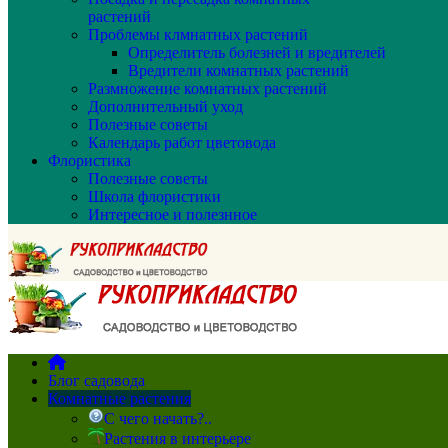
растений
Проблемы клмнатных растений
Определитель болезней и вредителей
Вредители комнатных растений
Размножение комнатных растений
Дополнительный уход
Полезные советы
Календарь работ цветовода
Флористика
Полезные советы
Школа флористики
Интересное и полезнное
Блог садовода
Комнатные растения
С чего начать?..
Растения в интерьере