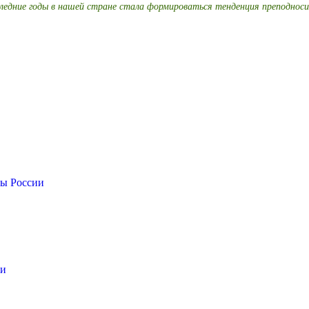
следние годы в нашей стране стала формироваться тенденция преподнос
сы России
ки