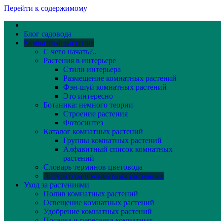
Перейти к содержимому
Блог садовода
Комнатные растения
С чего начать?..
Растения в интерьере
Стили интерьера
Размещение комнатных растений
Фэн-шуй комнатных растений
Это интересно
Ботаника: немного теории
Строение растения
Фотосинтез
Каталог комнатных растений
Группы комнатных растений
Алфавитный список комнатных
растений
Словарь терминов цветовода
Литература о комнатных растениях
Уход за растениями
Полив комнатных растений
Освещение комнатных растений
Удобрение комнатных растений
Посадка и пересадка комнатных