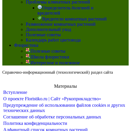
Проблемы клмнатных растений
Определитель болезней и
вредителей
Вредители комнатных растений
Размножение комнатных растений
Дополнительный уход
Полезные советы
Календарь работ цветовода
Флористика
Полезные советы
Школа флористики
Интересное и полезнное
Справочно-информационный (технологический) раздел сайта
Материалы
Вступление
О проекте Floristiko.ru | Сайт «Рукоприкладство»
Предупреждение об использовании файлов cookies и других
технических данных
Соглашение об обработке персональных данных
Политика конфиденциальности
Алфавитный список комнатных растений