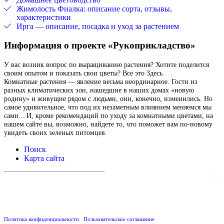
Жимолость Фиалка: описание сорта, отзывы,
характеристики
Ирга — описание, посадка и уход за растением
Информация о проекте «Рукоприкладство»
У вас возник вопрос по выращиванию растения? Хотите поделится
своим опытом и показать свои цветы? Все это Здесь.
Комнатные растения — явление весьма неординарное. Гости из
разных климатических зон, нашедшие в наших домах «новую
родину» и живущие рядом с людьми, они, конечно, изменились. Но
самое удивительное, что под их незаметным влиянием меняемся мы
сами... И, кроме рекомендаций по уходу за комнатными цветами, на
нашем сайте вы, возможно, найдете то, что поможет вам по-новому
увидеть своих зеленых питомцев.
Поиск
Карта сайта
Создание и поддержка сайта
Веб-студия «Реклама-НО!»
Данный сайт носит
исключительно информационный характер и не является публичной офертой,
определяемой положениями Статьи 437 (2) Гражданского кодекса РФ.
Размещенная информация и тексты настоящего проекта не носят рекламный
характер. Перепечатка и иное использование информации данного сайта
запрещено.
Политика конфиденциальности
/
Пользовательское соглашение