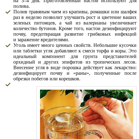
на 3–4 дня. Приготовленный настой используют для
полива.
Полив травяным чаем из крапивы, ромашки или шалфея
раз в неделю позволит улучшить рост и цветение ваших
зеленых питомцев, а чай из валерианы увеличивает
количество бутонов. Кроме того, настои дезинфицируют
почву, предотвращая развитие грибковых инфекций
и заражение вредителями.
Уголь имеет много ценных свойств. Небольшие кусочки
или таблетки угля добавляют к смеси торфа и коры. Это
идеальный компонент для грунта представителей
орхидный и других эпифитов из тропических лесов.
Внесение угля в виде порошка действует как лекарство:
дезинфицирует почву и «раны», полученные после
обрезки побегов или корешков.