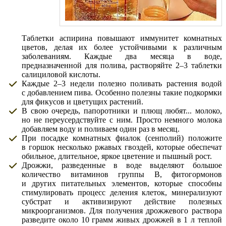
Таблетки аспирина повышают иммунитет комнатных
цветов, делая их более устойчивыми к различным
заболеваниям. Каждые два месяца в воде,
предназначенной для полива, растворяйте 2–3 таблетки
салициловой кислоты.
Каждые 2–3 недели полезно поливать растения водой
с добавлением пива. Особенно полезны такие подкормки
для фикусов и цветущих растений.
В свою очередь, папоротники и плющ любят... молоко,
но не переусердствуйте с ним. Просто немного молока
добавляем воду и поливаем один раз в месяц.
При посадке комнатных фиалок (сенполий) положите
в горшок несколько ржавых гвоздей, которые обеспечат
обильное, длительное, яркое цветение и пышный рост.
Дрожжи, разведенные в воде выделяют большое
количество витаминов группы В, фитогормонов
и других питательных элементов, которые способны
стимулировать процесс деления клеток, минерализуют
субстрат и активизируют действие полезных
микроорганизмов. Для получения дрожжевого раствора
разведите около 10 грамм живых дрожжей в 1 л теплой