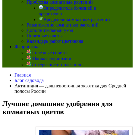
Проблемы клмнатных растений
Определитель болезней и
вредителей
Вредители комнатных растений
Размножение комнатных растений
Дополнительный уход
Полезные советы
Календарь работ цветовода
Флористика
Полезные советы
Школа флористики
Интересное и полезнное
Главная
Блог садовода
Актинидия — дальневосточная экзотика для Средней
полосы России
Лучшие домашние удобрения для
комнатных цветов