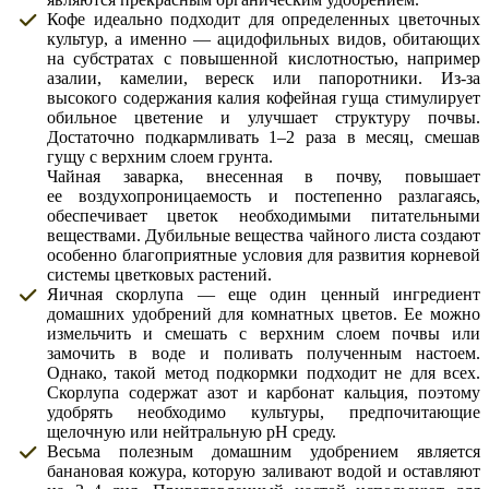
Кофе идеально подходит для определенных цветочных
культур, а именно — ацидофильных видов, обитающих
на субстратах с повышенной кислотностью, например
азалии, камелии, вереск или папоротники. Из-за
высокого содержания калия кофейная гуща стимулирует
обильное цветение и улучшает структуру почвы.
Достаточно подкармливать 1–2 раза в месяц, смешав
гущу с верхним слоем грунта.
Чайная заварка, внесенная в почву, повышает
ее воздухопроницаемость и постепенно разлагаясь,
обеспечивает цветок необходимыми питательными
веществами. Дубильные вещества чайного листа создают
особенно благоприятные условия для развития корневой
системы цветковых растений.
Яичная скорлупа — еще один ценный ингредиент
домашних удобрений для комнатных цветов. Ее можно
измельчить и смешать с верхним слоем почвы или
замочить в воде и поливать полученным настоем.
Однако, такой метод подкормки подходит не для всех.
Скорлупа содержат азот и карбонат кальция, поэтому
удобрять необходимо культуры, предпочитающие
щелочную или нейтральную рН среду.
Весьма полезным домашним удобрением является
банановая кожура, которую заливают водой и оставляют