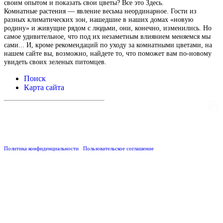
своим опытом и показать свои цветы? Все это Здесь.
Комнатные растения — явление весьма неординарное. Гости из
разных климатических зон, нашедшие в наших домах «новую
родину» и живущие рядом с людьми, они, конечно, изменились. Но
самое удивительное, что под их незаметным влиянием меняемся мы
сами... И, кроме рекомендаций по уходу за комнатными цветами, на
нашем сайте вы, возможно, найдете то, что поможет вам по-новому
увидеть своих зеленых питомцев.
Поиск
Карта сайта
Создание и поддержка сайта
Веб-студия «Реклама-НО!»
Данный сайт носит
исключительно информационный характер и не является публичной офертой,
определяемой положениями Статьи 437 (2) Гражданского кодекса РФ.
Размещенная информация и тексты настоящего проекта не носят рекламный
характер. Перепечатка и иное использование информации данного сайта
запрещено.
Политика конфиденциальности
/
Пользовательское соглашение
©2005–
2026
«РУКОПРИКЛАДСТВО» | САЙТ ПРО САДОВОДСТВО И
ЦВЕТОВОДСТВО